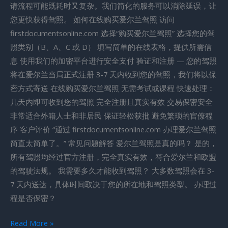
请流程可能既耗时又复杂。我们简化的服务可以消除延误，让
您更快获得驾照。 如何在线购买爱尔兰驾照 访问
firstdocumentsonline.com 选择“购买爱尔兰驾照” 选择您的驾
照类别（B、A、C 或 D） 填写简单的在线表格，提供所需信
息 使用我们的加密平台进行安全支付 验证和注册 — 您的驾照
将在爱尔兰当局正式注册 3-7 天内收到您的驾照，我们将以保
密方式寄送 在线购买爱尔兰驾照 无需考试或课程 快速处理：
几天内即可收到您的驾照 完全注册且真实有效 交易保密安全
非常适合外籍人士和非居民 保证轻松获批 避免繁琐的官僚程
序 客户评价 “通过 firstdocumentsonline.com 办理爱尔兰驾照
简直太简单了。” 常见问题解答 爱尔兰驾照是真的吗？ 是的，
所有驾照均经过官方注册，完全真实有效，符合爱尔兰和欧盟
的驾驶法规。 我需要多久才能收到驾照？ 大多数驾照会在 3-
7 天内送达，具体时间取决于您的所在地和驾照类型。 办理过
程是否保密？
Read More »