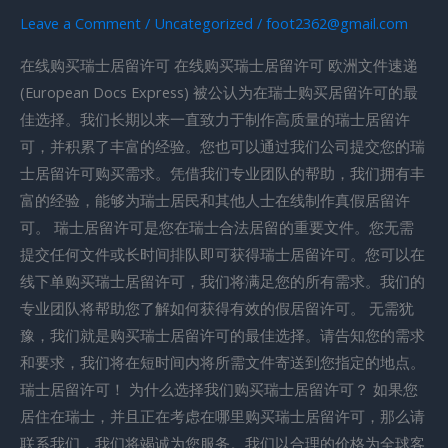
Leave a Comment
/
Uncategorized
/
foot2362@gmail.com
购
买
在线购买瑞士居留许可 在线购买瑞士居留许可 欧洲文件速递
瑞
(European Docs Express) 被公认为在瑞士购买居留许可的最
士
佳选择。我们长期以来一直致力于制作高质量的瑞士居留许
居
可，并积累了丰富的经验。您也可以通过我们公司提交您的瑞
留
士居留许可购买需求。凭借我们专业团队的帮助，我们拥有丰
许
富的经验，能够为瑞士居民和其他人士在线制作真假居留许
可
可。 瑞士居留许可是您在瑞士合法居留的重要文件。您无需
提交任何文件或长时间排队即可获得瑞士居留许可。您可以在
线下单购买瑞士居留许可，我们将满足您的所有需求。我们的
专业团队将帮助您了解如何获得有效的假居留许可。 无需犹
豫，我们就是购买瑞士居留许可的最佳选择。请告知您的需求
和要求，我们将在短时间内将所需文件寄送到您指定的地点。
瑞士居留许可！ 为什么选择我们购买瑞士居留许可？ 如果您
居住在瑞士，并且正在考虑在哪里购买瑞士居留许可，那么请
联系我们，我们将竭诚为您服务。我们以合理的价格为全球客