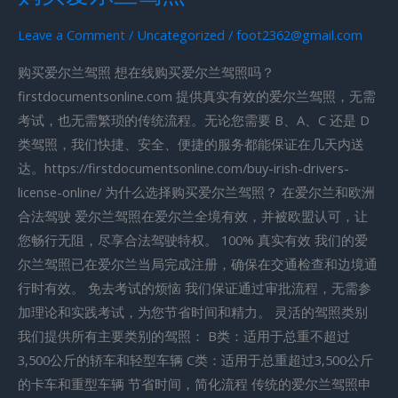
买
Leave a Comment
/
Uncategorized
/
foot2362@gmail.com
爱
尔
购买爱尔兰驾照 想在线购买爱尔兰驾照吗？
兰
firstdocumentsonline.com 提供真实有效的爱尔兰驾照，无需
驾
考试，也无需繁琐的传统流程。无论您需要 B、A、C 还是 D
照
类驾照，我们快捷、安全、便捷的服务都能保证在几天内送
达。https://firstdocumentsonline.com/buy-irish-drivers-
license-online/ 为什么选择购买爱尔兰驾照？ 在爱尔兰和欧洲
合法驾驶 爱尔兰驾照在爱尔兰全境有效，并被欧盟认可，让
您畅行无阻，尽享合法驾驶特权。 100% 真实有效 我们的爱
尔兰驾照已在爱尔兰当局完成注册，确保在交通检查和边境通
行时有效。 免去考试的烦恼 我们保证通过审批流程，无需参
加理论和实践考试，为您节省时间和精力。 灵活的驾照类别
我们提供所有主要类别的驾照： B类：适用于总重不超过
3,500公斤的轿车和轻型车辆 C类：适用于总重超过3,500公斤
的卡车和重型车辆 节省时间，简化流程 传统的爱尔兰驾照申