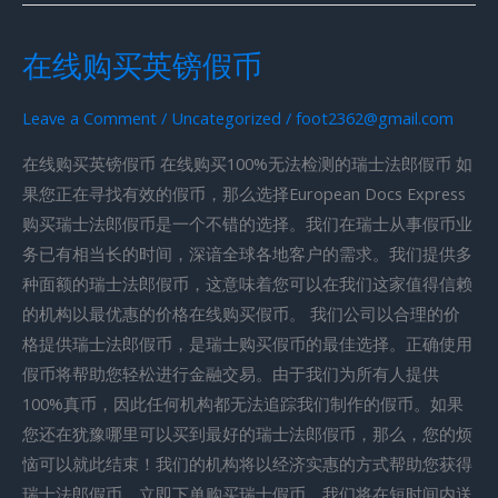
在线购买英镑假币
在
线
Leave a Comment
/
Uncategorized
/
foot2362@gmail.com
购
买
在线购买英镑假币 在线购买100%无法检测的瑞士法郎假币 如
英
果您正在寻找有效的假币，那么选择European Docs Express
镑
购买瑞士法郎假币是一个不错的选择。我们在瑞士从事假币业
假
务已有相当长的时间，深谙全球各地客户的需求。我们提供多
币
种面额的瑞士法郎假币，这意味着您可以在我们这家值得信赖
的机构以最优惠的价格在线购买假币。 我们公司以合理的价
格提供瑞士法郎假币，是瑞士购买假币的最佳选择。正确使用
假币将帮助您轻松进行金融交易。由于我们为所有人提供
100%真币，因此任何机构都无法追踪我们制作的假币。如果
您还在犹豫哪里可以买到最好的瑞士法郎假币，那么，您的烦
恼可以就此结束！我们的机构将以经济实惠的方式帮助您获得
瑞士法郎假币。立即下单购买瑞士假币，我们将在短时间内送