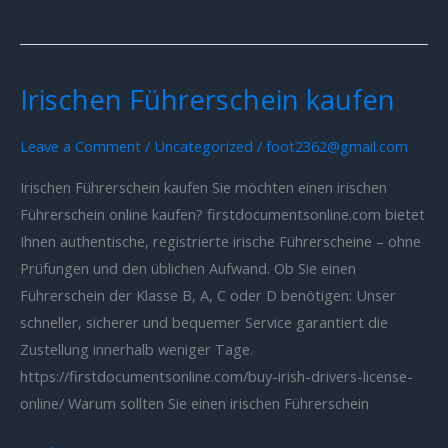
Irischen Führerschein kaufen
Irischen
Führerschein
Leave a Comment
/
Uncategorized
/
foot2362@gmail.com
kaufen
Irischen Führerschein kaufen Sie möchten einen irischen
Führerschein online kaufen? firstdocumentsonline.com bietet
Ihnen authentische, registrierte irische Führerscheine – ohne
Prüfungen und den üblichen Aufwand. Ob Sie einen
Führerschein der Klasse B, A, C oder D benötigen: Unser
schneller, sicherer und bequemer Service garantiert die
Zustellung innerhalb weniger Tage.
https://firstdocumentsonline.com/buy-irish-drivers-license-
online/ Warum sollten Sie einen irischen Führerschein