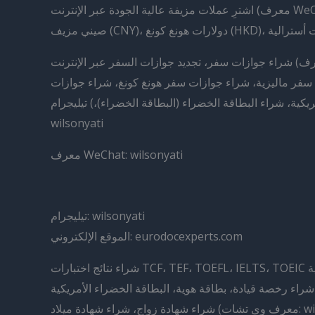
اشترِ عملات مزيفة عالية الجودة عبر الإنترنت (معرف WeChat: Wilsonyati)، اشترِ دولارات أمريكية (USD)، اشترِ يوان صيني (RMB) ، دولارات كندية (CAD)، دولارات أمريكية مزيفة، يوان
شراء جوازات سفر، تجديد جوازات السفر عبر الإنترنت (معرف WeChat: Wilsonyati)، شراء بطاقة إقامة دائمة كندية، شراء رخصة قيادة حقيقية، شراء جوازات سفر أمريكية، شراء
 سفر ماليزية، شراء جوازات سفر هونغ كونغ، شراء جوازات
ة، شراء البطاقة الخضراء (البطاقة الخضراء)،) تيليجرام:
wilsonyati
معرف WeChat: wilsonyati
تيليجرام: wilsonyati
الموقع الإلكتروني: eurodocexperts.com
شراء نتائج اختبارات TCF، TEF، TOEFL، IELTS، TOEIC الكندية (البريد الإلكتروني: wilsonyati.dr@gmail.com)، شراء الجنسية الكندية، شراء الجنسية الأمريكية، كيف تهاجر إلى كندا؟
شراء رخصة قيادة، بطاقة هوية، البطاقة الخضراء الأمريكية (تيليجرام: wilsonyati)، رقم الضمان الاجتماعي (SSN)، تصريح عمل، بطاقة هوية جديدة، بطاقة التأمين الوطني، NIN، SIN،
ات: wilsonyati)