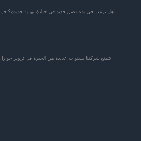
هل ترغب في بدء فصل جديد في حياتك بهوية جديدة؟ حماية خصوصيتك، بناء سجل ائتماني جديد، تجاوز فحوصات السجل الجنائي، واستعادة حريتك؟ قدم طلبًا للحصول على هوية جديدة الآن!
تتمتع شركتنا بسنوات عديدة من الخبرة في تزوير جوازا