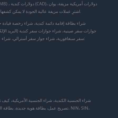
صيني مزيف (CNY)، دولارات هونغ كونغ (HKD)، دولارات أسترالية (AUD)، اشترِ يورو مزيف (EUR) (واتساب: +1 702 748 9503). اشترِ عملات مزيفة عالية الجودة لا يمكن كشفها.
جوازات سفر صينية، شراء جوازات سفر كندية (البريد الإل
سفر سنغافورية، شراء جواز سفر أسترالي، شراء جوا